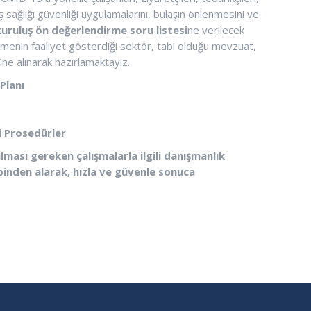
sağlığı güvenliği uygulamalarını, bulaşın önlenmesini ve
kuruluş
ön değerlendirme soru listesi
ne verilecek
letmenin faaliyet gösterdiği sektör, tabi olduğu mevzuat,
üne alınarak hazırlamaktayız.
Planı
li Prosedürler
ası gereken çalışmalarla ilgili danışmanlık
inden alarak, hızla ve güvenle sonuca