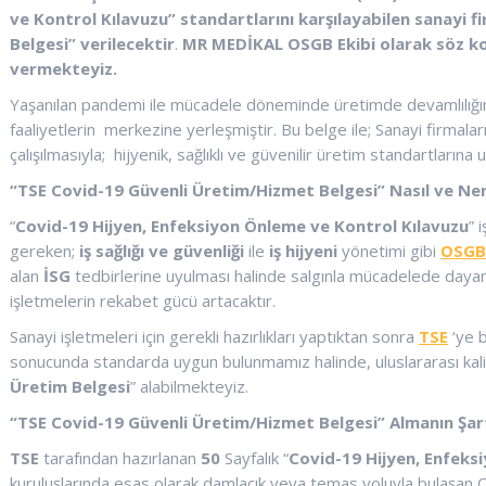
ve Kontrol Kılavuzu” standartlarını karşılayabilen sanayi f
Belgesi”
verilecektir
.
MR MEDİKAL OSGB Ekibi olarak söz ko
vermekteyiz.
Yaşanılan pandemi ile mücadele döneminde üretimde devamlılığın s
faaliyetlerin merkezine yerleşmiştir. Bu belge ile; Sanayi firmala
çalışılmasıyla; hijyenik, sağlıklı ve güvenilir üretim standartları
“TSE Covid-19 Güvenli Üretim/Hizmet Belgesi” Nasıl ve Ner
“
Covid-19 Hijyen, Enfeksiyon Önleme ve Kontrol Kılavuzu
” 
gereken;
iş sağlığı ve güvenliği
ile
iş hijyeni
yönetimi gibi
OSGB
alan
İSG
tedbirlerine uyulması halinde salgınla mücadelede dayan
işletmelerin rekabet gücü artacaktır.
Sanayi işletmeleri için gerekli hazırlıkları yaptıktan sonra
TSE
‘ye 
sonucunda standarda uygun bulunmamız halinde, uluslararası kali
Üretim Belgesi
” alabilmekteyiz.
“TSE Covid-19 Güvenli Üretim/Hizmet Belgesi” Almanın Şart
TSE
tarafından hazırlanan
50
Sayfalık “
Covid-19 Hijyen, Enfeks
kuruluşlarında esas olarak damlacık veya temas yoluyla bulaşan COVI