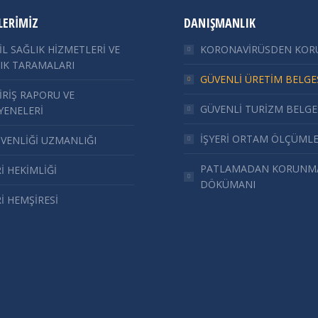
LERIMIZ
DANIŞMANLIK
L SAĞLIK HİZMETLERİ VE
KORONAVİRÜSDEN KO
IK TARAMALARI
GÜVENLİ ÜRETİM BELGE
GİRİŞ RAPORU VE
GÜVENLİ TURİZM BELGE
ENELERİ
İŞYERİ ORTAM ÖLÇÜMLE
ÜVENLİĞİ UZMANLIĞI
PATLAMADAN KORUNM
Rİ HEKİMLİĞİ
DÖKÜMANI
Rİ HEMŞİRESİ