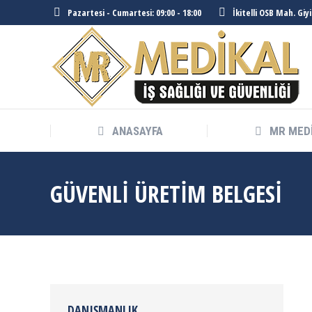
Pazartesi - Cumartesi: 09:00 - 18:00
İkitelli OSB Mah. Giy
ANASAYFA
ANASAYFA
MR MED
GÜVENLİ ÜRETİM BELGESİ
DANIŞMANLIK