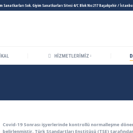
im Sanatkarları Sok. Giyim Sanatkarları Sitesi 4/C Blok No:217 Başakşehir / İstanbu
MR MEDİKAL
HİZMETLERİMİZ
İKAL
HİZMETLERİMİZ
D
Covid-19 Sonrası işyerlerinde kontrollü normalleşme dönemi
belirlenmiştir. Türk Standartları Enstitüsü (TSE) tarafın