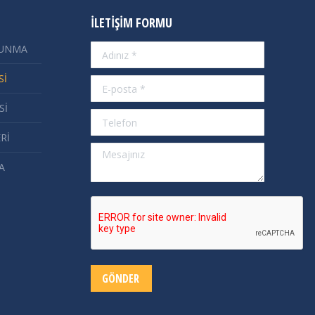
İLETIŞIM FORMU
RUNMA
Adınız *
Sİ
E-posta *
Sİ
Telefon
Rİ
Mesajınız
A
GÖNDER