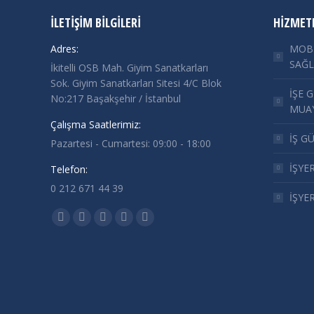
İLETIŞIM BILGILERI
HIZMET
Adres:
MOBİ
SAĞL
İkitelli OSB Mah. Giyim Sanatkarları
Sok. Giyim Sanatkarları Sitesi 4/C Blok
İŞE 
No:217 Başakşehir / İstanbul
MUAY
Çalışma Saatlerimiz:
İŞ G
Pazartesi - Cumartesi: 09:00 - 18:00
İŞYE
Telefon:
0 212 671 44 39
İŞYE
Find us on:
Facebook
Twitter
YouTube
Instagram
Whatsapp
page
page
page
page
page
opens
opens
opens
opens
opens
in
in
in
in
in
new
new
new
new
new