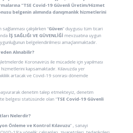
irmalarına
“TSE Covid-19 Güvenli Üretim/Hizmet
nusu belgenin alımında danışmanlık hizmetlerini
ağlanması çalışılırken “
Güven
” duygusu tüm ticari
rında
İŞ SAĞLIĞI VE GÜVENLİĞİ
mevzuatına uygun
na uygunluğunun belgelendirilmesi amaçlanmaktadır.
eden Alınabilir?
işletmelerde Koronavirüs ile mücadele için yapılması
hizmetlerini kapsamaktadır. Kılavuzda yer
ıklılık artacak ve Covid-19 sonrası dönemde
başvurarak denetim talep etmekteyiz, denetim
te belgesi statüsünde olan “
TSE
Covid-19 Güvenli
ları Nelerdir?
iyon Önleme ve Kontrol Kılavuzu
” , sanayi
D-19’a yönelik; çalışanları, ziyaretçileri, tedarikçileri,