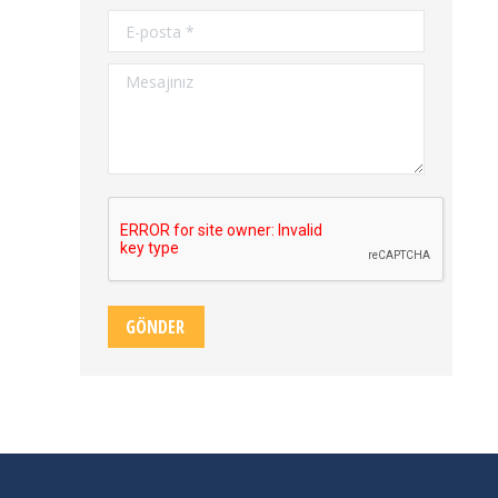
E-posta *
Mesajınız
GÖNDER