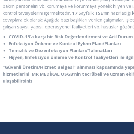
bakım personelini vb. korumaya ve korunmaya yönelik hijyen ve iş 
kontrol tavsiyelerini içermektedir.
17
Sayfalık
TSE
‘nin hazırladığı
cevaplara ek olarak; Aşağıda bazı başlıkları verilen çalışmalar, iş
çalışan sayısı, yapısı, operasyonel faaliyetleri vb. hususlar gözön
COVID-19’a karşı bir Risk Değerlendirmesi ve Acil Durum 
Enfeksiyon Önleme ve Kontrol Eylem Planı/Planları
Temizlik ve Dezenfeksiyon Planları/Talimatları
Hijyen, Enfeksiyon önleme ve Kontrol faaliyetleri ile ilgi
“Güvenli Üretim/Hizmet Belgesi” alınması kapsamında yapılm
hizmetlerini
MR MEDİKAL OSGB’nin tecrübeli ve uzman ekib
ulaşabilirsiniz