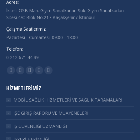
Adres:
İkitelli OSB Mah. Giyim Sanatkarları Sok. Giyim Sanatkarları
Sitesi 4/C Blok No:217 Başakşehir / İstanbul
Çalışma Saatlerimiz:
Pazartesi - Cumartesi: 09:00 - 18:00
Telefon:
0 212 671 44 39
Find us on:
Facebook
Twitter
YouTube
Instagram
Whatsapp
page
page
page
page
page
HIZMETLERIMIZ
opens
opens
opens
opens
opens
in
in
in
in
in
MOBİL SAĞLIK HİZMETLERİ VE SAĞLIK TARAMALARI
new
new
new
new
new
İŞE GİRİŞ RAPORU VE MUAYENELERİ
window
window
window
window
window
İŞ GÜVENLİĞİ UZMANLIĞI
İŞYERİ HEKİMLİĞİ