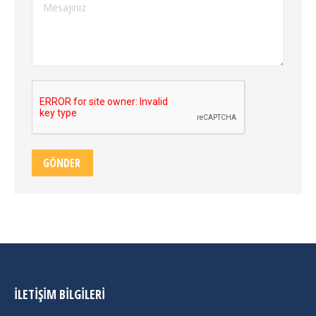
Mesajınız
GÖNDER
İLETIŞIM BILGILERI